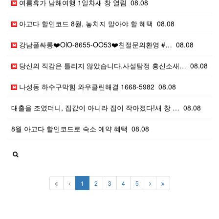
여름휴가 남해여행 1일차새 창 열림
08.08
아고다 할인코드 8월, 놓치지 말아야 할 혜택
08.08
강남풀싸롱❤️OlO-8655-OO53❤️친절문의환영 #…
08.08
당신의 직감은 틀리지 않았습니다.사설탐정 흥신소새 창 …
08.08
나성동 하수구막힘 와우클린해결 1668-5982
08.08
대출을 조였더니, 집값이 아니라 집이 작아졌다!새 창 …
08.08
8월 아고다 할인코드로 숙소 예약 혜택
08.08
1
2
3
4
5