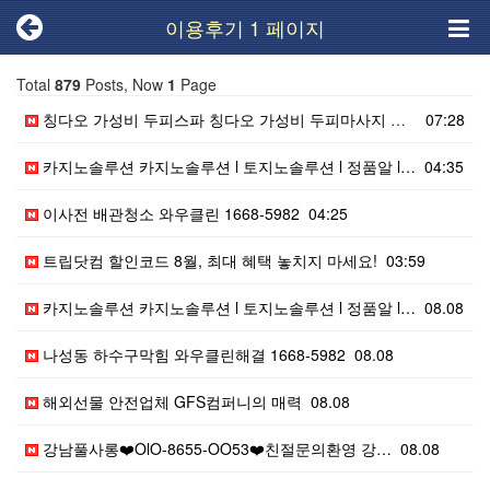
이용후기 1 페이지
Total
879
Posts, Now
1
Page
칭다오 가성비 두피스파 칭다오 가성비 두피마사지 체인점…
07:28
카지노솔루션 카지노솔루션 l 토지노솔루션 l 정품알 l…
04:35
이사전 배관청소 와우클린 1668-5982
04:25
트립닷컴 할인코드 8월, 최대 혜택 놓치지 마세요!
03:59
카지노솔루션 카지노솔루션 l 토지노솔루션 l 정품알 l…
08.08
나성동 하수구막힘 와우클린해결 1668-5982
08.08
해외선물 안전업체 GFS컴퍼니의 매력
08.08
강남풀사롱❤️OlO-8655-OO53❤️친절문의환영 강…
08.08