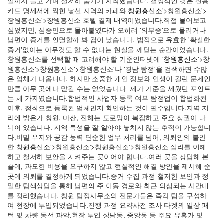
실까지 들고 가며 철저히 숨기기 시작했습니다. 결정적인 것은 신용
카드 명세서에 찍힌 낯선 지역의 카페와
창원흥신소
'>창원흥신소'>
창원흥신소'>창원흥신소 호텔 결제 내역이었습니다.​직접 물어보고
싶었지만, 심증만으로 몰아붙였다가 오히려 '의부증'으로 몰리거나
남편이 증거를 인멸할까 봐 겁이 났습니다. 법적으로 유효한 '확실한
증거'없이는 아무것도 할 수 없다는 현실을 깨닫는 순간이었습니다.​
창원흥신소를 선택할 때 고려해야 할 기준​인터넷에 '
창원흥신소
'>창
원흥신소'>창원흥신소'>창원흥신소'나 '경남 탐정'을 검색하면 수많
은 업체가 나옵니다. 하지만 소중한 개인 정보와 인생이 걸린 문제인
만큼 아무 곳에나 맡길 수는 없었습니다. 제가 기준을 세웠던 포인트
는 세 가지였습니다.​합법적인 사업자 등록 여부 탐정업이 합법화된
이후, 정식으로 등록된 업체인지 확인하는 것이 필수입니다.​지역 지
리에 밝은가 창원, 마산, 진해는 도로망이 복잡하고 주요 상권이 나
뉘어 있습니다. 지역 특성을 잘 알아야 놓치지 않는 추적이 가능합니
다.​비밀 유지와 공감 능력 단순한 업무 처리를 넘어, 의뢰인의 불안
한
창원흥신소
'>창원흥신소'>창원흥신소'>창원흥신소 심리를 이해
하고 철저히 보안을 지켜주는 곳이어야 합니다.​여러 곳을 상담해 본
끝에, 과도한 비용을 요구하지 않고 현실적인 해결 방안을 제시해 준
곳에 의뢰를 결정하게 되었습니다.​증거 수집 과정 철저한 보안과 정
밀한 탐색​상담을 통해 남편의 주 이동 경로와 최근 의심되는 시간대
를 정리했습니다. 창원 탐정사무소의 전문가들은 즉각 팀을 구성하
여 현장에 투입되었습니다.​진행 과정 요약​사전 조사 타겟의 일상 패
턴 및 차량 동선 파악.​현장 투입 상남동, 중앙동 등 주요 유흥가 및