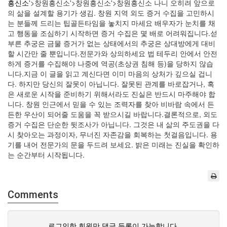
흥신소
'>창원흥신소'>창원흥신소'>창원흥신소 나니 오히려 앞으로
의 삶을 설계할 용기가 생김.​ 창원 지역 외도 증거 수집을 고민하시
는 분들께 드리는 팁​골든타임을 놓치지 마세요 배우자가 눈치를 채
고 행동을 조심하기 시작하면 증거 수집은 몇 배로 어려워집니다.​섣
부른 추궁은 금물 증거가 없는 상태에서의 추궁은 상대방에게 대비
할 시간만 줄 뿐입니다.​전문가와 상의하세요 법 테두리 안에서 안전
하게 증거를 수집해야 나중에 역공(초상권 침해 등)을 당하지 않습
니다.​지금 이 글을 읽고 계신다면 이미 마음의 상처가 깊으실 겁니
다. 하지만 당신의 잘못이 아닙니다. 잘못된 관계를 바로잡거나, 혹
은 새로운 시작을 준비하기 위해서라도 진실은 반드시 마주해야 합
니다. 창원 인근에서 믿을 수 있는 조력자를 찾아 비바람 속에서 든
든한 우산이 되어줄 도움을 꼭 받으시길 바랍니다.​결론적으로, 외도
증거 수집은 단순한 뒷조사가 아닙니다. 그것은 내 삶의 주도권을 다
시 찾아오는 과정이자, 무너진 자존감을 회복하는 첫걸음입니다. 용
기를 내어 전문가의 문을 두드려 보세요. 밝은 미래는 진실을 확인하
는 순간부터 시작됩니다.
Comments
로그인한 회원만 댓글 등록이 가능합니다.