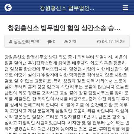
창원흥신소 법무법인...
창원흥신소 법무법인 협업 상간소송 승소 후기
성실한타코28
0
323
06.17 16:29
창원흥신소 탐정사무소 남편 외도 증거 의뢰부터 해결까지, 마음의
짐을 덜어낸 후기​​갑작스럽게 찾아온 배우자의 외도 의혹은 평온하
던 일상을 한순간에 무너뜨립니다. 믿었던 사람에 대한 배신감과 앞
으로 어떻게 살아가야 할지에 대한 막막함은 겪어보지 않은 사람은
결코 알 수 없는 고통이죠. 특히 창원과 같은 지역 사회에서 소문이
날까 두려워 혼자 끙끙 앓으며 속만 태우는 분들이 많습니다.​오늘은
남편의 외도 정황을 포착하고 고심 끝에 창원 탐정사무소를 찾아 문
제를 해결했던 한 의뢰인의 서사를 바탕으로, 증거 수집 과정과 후기
를 상세히 전해드리려 합니다. 이 글이 지금 이 순간에도 잠 못 이루
며 고민하고 계실 분들에게 실질적인 도움이 되길 바랍니다.​ 의심의
시작 평온했던 일상에 드리운 그림자​결혼 10년 차, 남편은 평소 성
실하고 가정적인 사람이었습니다. 하지만 몇 달 전부터 눈에 띄는 변
화가 생겼습니다. 퇴근 시간이 늦어지는 것은 물론, 휴대전화를 화장