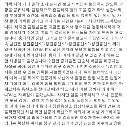
외곽 지역 카페 밀착 조사.​실시간 보고 의뢰인이 불안하지 않도록 상
황을 공유하되, 감정적으로 흔들리지 않게 조율.​증거 확보 상간녀와
의 부적절한 스킨십, 숙박업소 출입 등 법적 효력이 있는 영상 및 사
진 촬영.​의뢰를 맡기고 기다리는 시간은 1분이 1시간처럼 느껴졌습
니다. 하지만 탐정님들은 지금은 집에서 평소처럼 행동하시라며 저
를 안심시켜 주셨고, 며칠 뒤 결정적인 단서들을 가지고 연락해 오셨
습니다.​ 충격적인 진실, 그리고 법적 준비​보고서에 담긴 사진과 영상
속 남편은
창원흥신소
'>창원흥신소'>창원흥신소'>창원흥신소 제가
알던 사람이 아니었습니다. 낯선 여자와 웃으며 팔짱을 끼고 걷는 모
습에 가슴이 찢어졌지만, 동시에 '이제야 끝낼 수 있겠구나'하는 묘
한 해방감도 들었습니다.​수집된 증거들은 단순히 바람을 피웠다는
사실을 넘어, 상간녀 위자료 청구 소송이나 이혼 소송에서 유리한 고
지를 점할 수 있는 명확한 자료들이었습니다. 특히 블랙박스나 메신
저 대화 내용 외에도 전문가의 시선에서 촬영된 현장 사진은 법정에
서 뒤집기 힘든 강력한 힘을 발휘합니다.​​의뢰 후기 혼자 고민하지 마
세요​처음 흥신소를 찾아갈 때만 해도 '내가 이런 곳까지 와야 하
나'라는 자괴감이 들었습니다. 하지만 일을 마무리하고 보니, 전문적
인 도움 없이는 결코 이 지옥 같은 의심의 굴레에서 벗어날 수 없었
을 것이라는 생각이 듭니다.​창원흥신소 탐정사무소를 통해 얻은 것
들​객관적인 사실 확인 심증이 확신으로 바뀌며 더 이상 가스라이팅
당하지 않게 됨.​법적 대응의 기초 감정적인 호소가 아닌, 숫자로 증
명되는 확실한 위자료 청구 근거.​심리적 안정 진실을 마주하고
창원