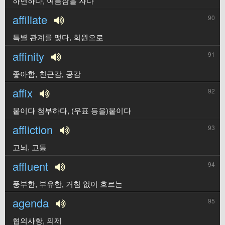
하면하다, 여름잠을 자다
affiliate
90
특별 관계를 맺다, 회원으로
affinity
91
좋아함, 친근감, 공감
affix
92
붙이다 첨부하다, (우표 등을)붙이다
affliction
93
고뇌, 고통
affluent
94
풍부한, 부유한, 거침 없이 흐르는
agenda
95
협의사항, 의제