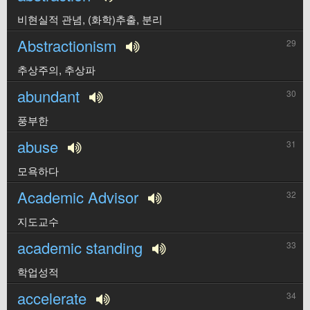
비현실적 관념, (화학)추출, 분리
Abstractionism
29
추상주의, 추상파
abundant
30
풍부한
abuse
31
모욕하다
Academic Advisor
32
지도교수
academic standing
33
학업성적
accelerate
34