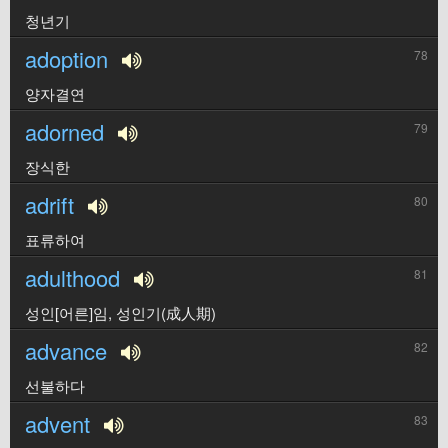
청년기
adoption
78
양자결연
adorned
79
장식한
adrift
80
표류하여
adulthood
81
성인[어른]임, 성인기(成人期)
advance
82
선불하다
advent
83