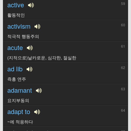
active
59
활동적인
activism
60
적극적 행동주의
acute
61
(지적으로)날카로운, 심각한, 절실한
ad lib
62
즉흥 연주
adamant
63
요지부동의
adapt to
64
~에 적응하다