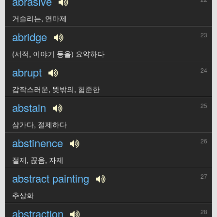
abrasive
거슬리는, 연마제
abridge
23
(서적, 이야기 등을) 요약하다
abrupt
24
갑작스러운, 뜻밖의, 험준한
abstain
25
삼가다, 절제하다
abstinence
26
절제, 끊음, 자제
abstract painting
27
추상화
abstraction
28