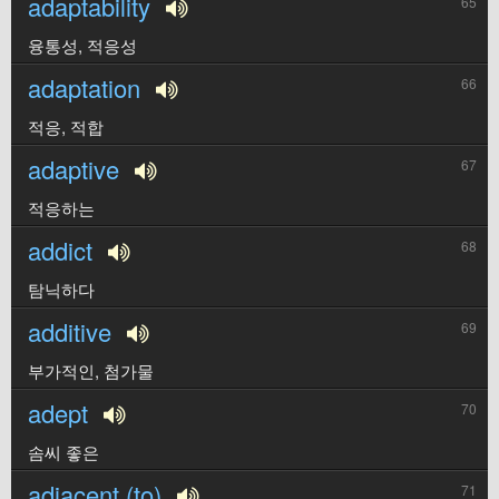
adaptability
65
융통성, 적응성
adaptation
66
적응, 적합
adaptive
67
적응하는
addict
68
탐닉하다
additive
69
부가적인, 첨가물
adept
70
솜씨 좋은
adjacent (to)
71