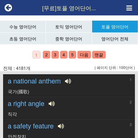
[무료]토플 영어단어...
수능 영어단어
토익 영어단어
토플 영어단어
초등 영어단어
중학 영어단어
영어단어 전체
2
3
4
5
다음
맨끝
1
전체 : 4181개
( 페이지 단위 : 100단어 )
a national anthem
1
국가(國歌)
a right angle
2
직각
a safety feature
3
안전장치