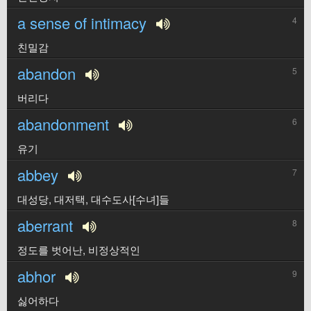
a sense of intimacy
4
친밀감
abandon
5
버리다
abandonment
6
유기
abbey
7
대성당, 대저택, 대수도사[수녀]들
aberrant
8
정도를 벗어난, 비정상적인
abhor
9
싫어하다