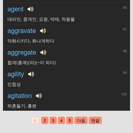
agent
96
대리인, 중개인, 요원, 약제, 작용물
aggravate
97
악화시키다, 화나게하다
aggregate
98
합계(총계)(의)(~이 되다)
agility
99
민첩성
agitation
100
뒤흔들기, 흥분
2
3
4
5
다음
맨끝
1