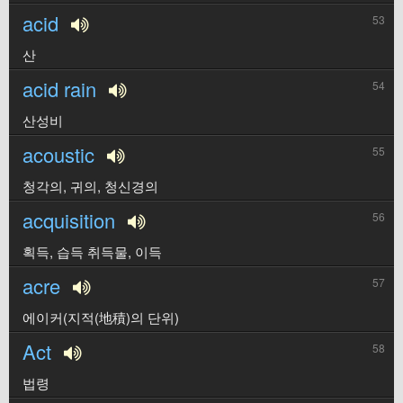
acid
53
산
acid rain
54
산성비
acoustic
55
청각의, 귀의, 청신경의
acquisition
56
획득, 습득 취득물, 이득
acre
57
에이커(지적(地積)의 단위)
Act
58
법령