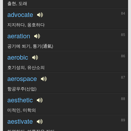
출현, 도래
advocate
84
지지하다, 옹호하다
aeration
85
공기에 쐬기, 통기(通氣)
aerobic
86
호기성의, 유산소의
aerospace
87
항공우주(산업)
aesthetic
88
미적인, 미학의
aestivate
89