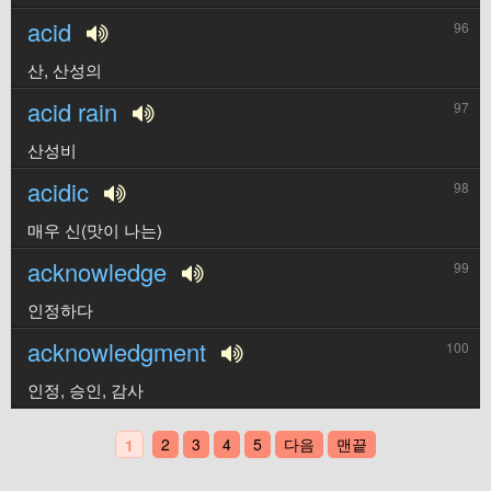
acid
96
산, 산성의
acid rain
97
산성비
acidic
98
매우 신(맛이 나는)
acknowledge
99
인정하다
acknowledgment
100
인정, 승인, 감사
2
3
4
5
다음
맨끝
1