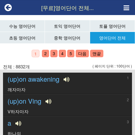
[무료]영어단어 전체...
수능 영어단어
토익 영어단어
토플 영어단어
초등 영어단어
중학 영어단어
영어단어 전체
2
3
4
5
다음
맨끝
1
전체 : 8832개
( 페이지 단위 : 100단어 )
(up)on awakening
1
깨자마자
(up)on Ving
2
V하자마자
a
3
하나의