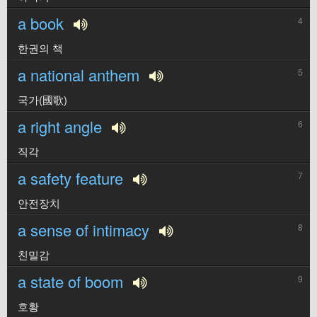
a book
4
한권의 책
a national anthem
5
국가(國歌)
a right angle
6
직각
a safety feature
7
안전장치
a sense of intimacy
8
친밀감
a state of boom
9
호황