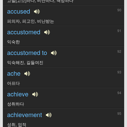
고발[고소]하다, 비난하다, 책망하다
accused
90
피의자, 피고인, 비난받는
accustomed
91
익숙한
accustomed to
92
익숙해진, 길들여진
ache
93
아프다
achieve
94
성취하다
achievement
95
성취, 업적