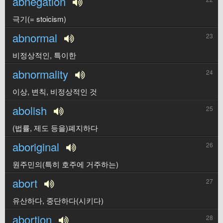
abnegation
극기(= stoicism)
abnormal
23
비정상적인, 특이한
abnormality
24
이상, 변칙, 비정상적인 것
abolish
25
(법률, 제도 등을)폐지하다
aboriginal
26
원주민의(특히 호주에 거주하는)
abort
27
유산하다, 중단하다(시키다)
abortion
28