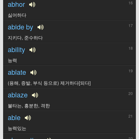
abhor
16
싫어하다
abide by
17
지키다, 준수하다
ability
18
능력
ablate
19
(용해, 증발, 부식 등으로) 제거하다[되다]
ablaze
20
불타는, 흥분한, 격한
able
21
능력있는
22