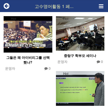
고수영어활동 1 페...
Hot
Hot
중랑구 학부모 세미나
그들은 왜 아이비리그를 선택
운영자
0
했나?
운영자
0
Hot