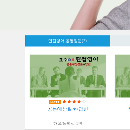
면접영어 공통질문(2)
LEVEL
공통예상질문/답변
해설/동영상 1편