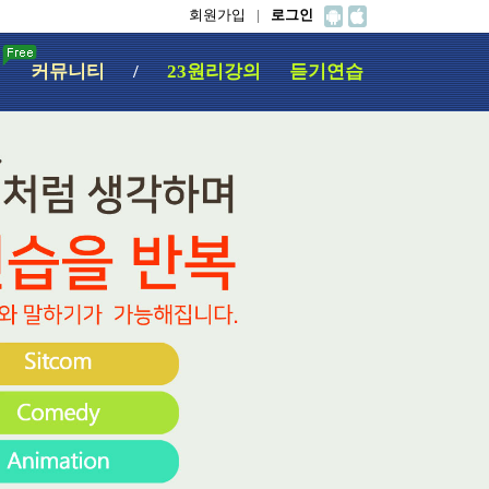
회원가입
|
로그인
험
커뮤니티
/
23원리강의
듣기연습