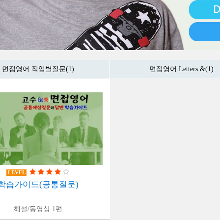
면접영어 직업별질문(1)
면접영어 Letters &(1)
LEVEL
학습가이드(공통질문)
해설/동영상 1편