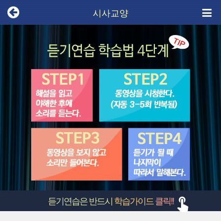
시사교양
듣기연습은 반드시
학습가이드
클릭!!
touch_app