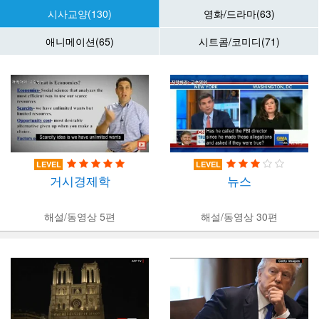
시사교양(130)
영화/드라마(63)
애니메이션(65)
시트콤/코미디(71)
LEVEL
LEVEL
거시경제학
뉴스
해설/동영상 5편
해설/동영상 30편